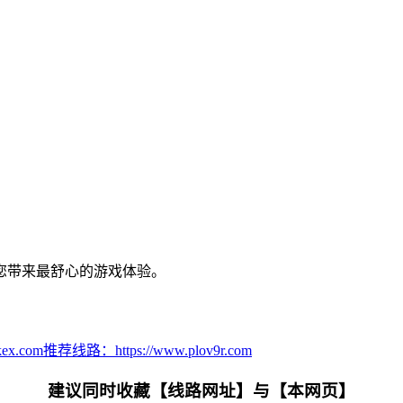
您带来最舒心的游戏体验。
kex.com
推荐线路：
https://www.plov9r.com
建议同时收藏【线路网址】与【本网页】