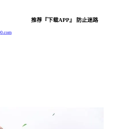
推荐『下载APP』 防止迷路
00.com