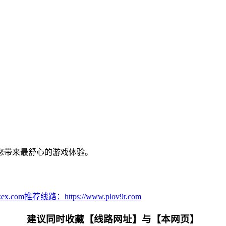
您带来最舒心的游戏体验。
kex.com
推荐线路：
https://www.plov9r.com
建议同时收藏【线路网址】与【本网页】